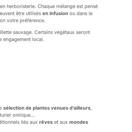
e en herboristerie. Chaque mélange est pensé
peuvent être utilisés
en infusion
ou dans le
lon votre préférence.
illette sauvage. Certains végétaux seront
re engagement local.
ne
sélection de plantes venues d’ailleurs
,
turier onirique…
ditionnels liés aux
rêves
et aux
mondes